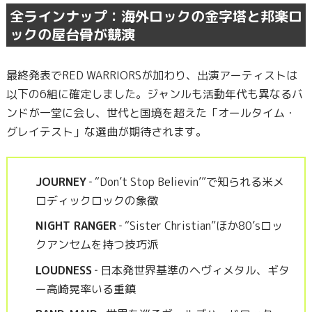
全ラインナップ：海外ロックの金字塔と邦楽ロ
ックの屋台骨が競演
最終発表でRED WARRIORSが加わり、出演アーティストは
以下の6組に確定しました。ジャンルも活動年代も異なるバ
ンドが一堂に会し、世代と国境を超えた「オールタイム・
グレイテスト」な選曲が期待されます。
JOURNEY
‐ “Don’t Stop Believin’”で知られる米メ
ロディックロックの象徴
NIGHT RANGER
‐ “Sister Christian”ほか80’sロッ
クアンセムを持つ技巧派
LOUDNESS
‐ 日本発世界基準のヘヴィメタル、ギタ
ー高崎晃率いる重鎮