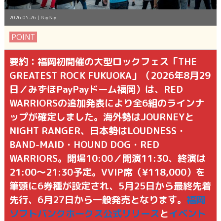
2026.05.26
|
PayPay
POINT
要約：福岡初開催の大型ロックフェス「THE
GREATEST ROCK FUKUOKA」（2026年8月29
日／みずほPayPayドーム福岡）は、RED
WARRIORSの追加発表により全6組のラインナ
ップが確定しました。海外勢はJOURNEYと
NIGHT RANGER、日本勢はLOUDNESS・
BAND-MAID・HOUND DOG・RED
WARRIORS。開場10:00／開演11:30、終演は
21:00〜21:30予定。VVIP席（¥118,000）を
筆頭に6券種が設定され、5月25日から最終先着
先行、6月27日から一般発売となります。
福岡
ソフトバンクホークス公式リリース
と
イベント