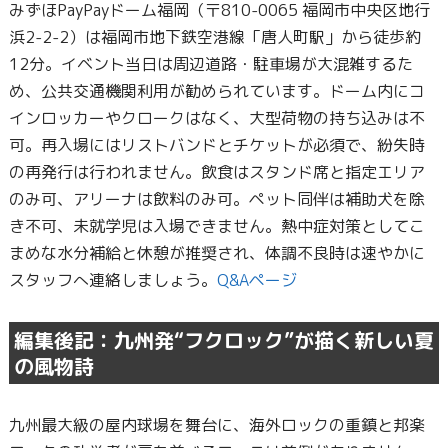
みずほPayPayドーム福岡（〒810-0065 福岡市中央区地行
浜2-2-2）は福岡市地下鉄空港線「唐人町駅」から徒歩約
12分。イベント当日は周辺道路・駐車場が大混雑するた
め、公共交通機関利用が勧められています。ドーム内にコ
インロッカーやクロークはなく、大型荷物の持ち込みは不
可。再入場にはリストバンドとチケットが必須で、紛失時
の再発行は行われません。飲食はスタンド席と指定エリア
のみ可、アリーナは飲料のみ可。ペット同伴は補助犬を除
き不可、未就学児は入場できません。熱中症対策としてこ
まめな水分補給と休憩が推奨され、体調不良時は速やかに
スタッフへ連絡しましょう。
Q&Aページ
編集後記：九州発“フクロック”が描く新しい夏
の風物詩
九州最大級の屋内球場を舞台に、海外ロックの重鎮と邦楽