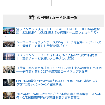
即日発行カード記事一覧
全ラインナップ決定！THE GREATEST ROCK FUKUOKA徹底解
説｜JOURNEY・LOUDNESSほか福岡ドーム初フェス完全ガイ
ド
シーホース三河ファンフェスが5月30日に完全キャッシュレス
化！混雑ゼロで楽しむ最新決済ガイド
ソフトバンク・ワイモバイルまとめて支払いが最大1時間停
止 事前チャージ必須のメンテナンス解説
日遊協・西村会長が「キャッシュレスは未来への投資」と強調
──依存症対策と2027年度実現ロードマップを詳解
LINEMO週穫祭でPayPay最大8,000円還元！MNPも新規もおト
クな“倍増キャンペーン”徹底解説
2026年版・品川区PayPayデジタル商品券を徹底解説｜20％お
得・6月26日販売開始で家計も商店街も笑顔に