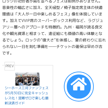
ロックの功労者が肩を並べるフェスは前例がありません。
音楽性の幅広さに加え、全天候型／椅子指定席主体の快適
環境は「大人が一日中楽しめるフェス」像を体現していま
す。加えてVVIP席のスーパーボックス利用など、ラグジュ
アリー層へのアプローチも特徴的。九州・福岡が誇る食文
化や観光資源と相まって、遠征組にも価値の高い体験とな
るでしょう。ロックの“偉大さ”を体感し、夏の終わりに忘れ
られない一日を刻む準備を――チケットの確保は早めが吉
です。
PREV
シーホース三河ファンフェス
が5月30日に完全キャッシュ
レス化！混雑ゼロで楽しむ最
新決済ガイド