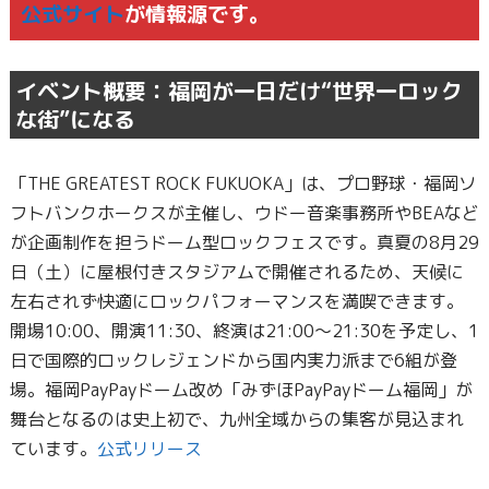
公式サイト
が情報源です。
イベント概要：福岡が一日だけ“世界一ロック
な街”になる
「THE GREATEST ROCK FUKUOKA」は、プロ野球・福岡ソ
フトバンクホークスが主催し、ウドー音楽事務所やBEAなど
が企画制作を担うドーム型ロックフェスです。真夏の8月29
日（土）に屋根付きスタジアムで開催されるため、天候に
左右されず快適にロックパフォーマンスを満喫できます。
開場10:00、開演11:30、終演は21:00〜21:30を予定し、1
日で国際的ロックレジェンドから国内実力派まで6組が登
場。福岡PayPayドーム改め「みずほPayPayドーム福岡」が
舞台となるのは史上初で、九州全域からの集客が見込まれ
ています。
公式リリース