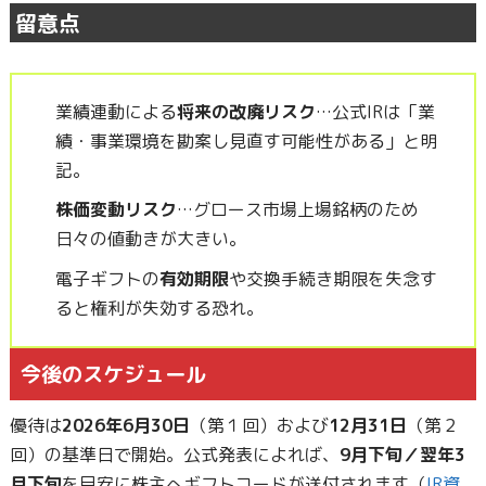
留意点
業績連動による
将来の改廃リスク
…公式IRは「業
績・事業環境を勘案し見直す可能性がある」と明
記。
株価変動リスク
…グロース市場上場銘柄のため
日々の値動きが大きい。
電子ギフトの
有効期限
や交換手続き期限を失念す
ると権利が失効する恐れ。
今後のスケジュール
優待は
2026年6月30日
（第１回）および
12月31日
（第２
回）の基準日で開始。公式発表によれば、
9月下旬／翌年3
月下旬
を目安に株主へギフトコードが送付されます（
IR資