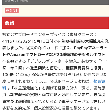
2026.05.26
|
PayPay
POINT
要約
株式会社ブロードエンタープライズ（東証グロース：
4415）は2026年5月13日付で株主優待制度の
大幅拡充
を発
表しました。従来のQUOカードに加え、
PayPayマネーライ
トやAmazonギフトカードなど20種類超のデジタルギフト
へ交換できる「デジタルギフト®」を導入。あわせて「年１
回→年２回」へ進呈回数を倍増し、
継続保有要件も撤廃
。
100株（1単元）保有から優待が受けられる利便性の高い制
度に生まれ変わりました。公式IRページによれば、
発表資
料
は「株主還元強化」を掲げる経営方針の一環で、優待原
資は期末配当の実施と両立可能と説明しています。最低投
資額が比較的抑えられている点や電子マネー派にも嬉しい
多彩な交換先が、個人投資家から注目を集めています。