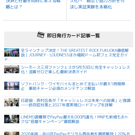
決済と貯蓄を同時に変える戦
ス化へ 総会で協力方針を可
略とは？
決し実証実験を本格化
即日発行カード記事一覧
全ラインナップ決定！THE GREATEST ROCK FUKUOKA徹底解
説｜JOURNEY・LOUDNESSほか福岡ドーム初フェス完全ガイ
ド
シーホース三河ファンフェスが5月30日に完全キャッシュレス
化！混雑ゼロで楽しむ最新決済ガイド
ソフトバンク・ワイモバイルまとめて支払いが最大1時間停
止 事前チャージ必須のメンテナンス解説
日遊協・西村会長が「キャッシュレスは未来への投資」と強調
──依存症対策と2027年度実現ロードマップを詳解
LINEMO週穫祭でPayPay最大8,000円還元！MNPも新規もおト
クな“倍増キャンペーン”徹底解説
2026年版・品川区PayPayデジタル商品券を徹底解説｜20％お