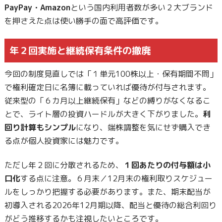
PayPay・Amazon
という国内利用者数が多い２大ブランド
を押さえた点は使い勝手の面で高評価です。
年２回実施と継続保有条件の撤廃
今回の制度見直しでは「１単元100株以上・保有期間不問」
で権利確定日に名簿に載っていれば優待が付与されます。
従来型の「６カ月以上継続保有」などの縛りがなくなるこ
とで、ライト層の投資ハードルが大きく下がりました。
利
回り計算もシンプル
になり、端株調整を気にせず購入でき
る点が個人投資家には魅力です。
ただし年２回に分散されるため、
１回あたりの付与額は小
口化
する点に注意。６月末／12月末の権利取りスケジュー
ルをしっかり把握する必要があります。また、期末配当が
初導入される2026年12月期以降、配当と優待の総合利回り
がどう推移するかも注視したいところです。