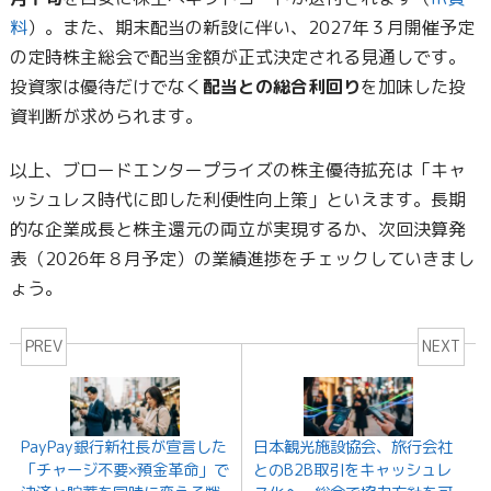
料
）。また、期末配当の新設に伴い、2027年３月開催予定
の定時株主総会で配当金額が正式決定される見通しです。
投資家は優待だけでなく
配当との総合利回り
を加味した投
資判断が求められます。
以上、ブロードエンタープライズの株主優待拡充は「キャ
ッシュレス時代に即した利便性向上策」といえます。長期
的な企業成長と株主還元の両立が実現するか、次回決算発
表（2026年８月予定）の業績進捗をチェックしていきまし
ょう。
PREV
NEXT
PayPay銀行新社長が宣言した
日本観光施設協会、旅行会社
「チャージ不要×預金革命」で
とのB2B取引をキャッシュレ